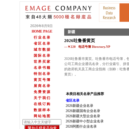
2026年8月9日
HOME PAGE
新疆
行 业 名 录
2026吐鲁番黄页
省 区 名 录
—￥220 电话号簿 Directory.YP
城 市 数 据
国 际 名 录
2026吐鲁番市黄页。吐鲁番市电话号簿，包
世 界 买 家
公司工商企业通讯名录，分行业索引、拼
名 录 书 籍
的政府机关及工商企业指南（别称：吐鲁
特 别 名 录
黄页）。
黄 页 号 簿
展 商 名 录
免 费 资 源
本类目相关名录产品推荐
关 于 我 们
省区名录
在 线 订 购
2026新疆企业名录
数 据 样 本
2026新疆国有企业名录
网 站 地 图
2026新疆大型企业名录
2026新疆中小型企业名录
2026阿图什企业名录