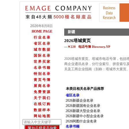
2026年8月8日
HOME PAGE
新疆
行 业 名 录
2026塔城黄页
省 区 名 录
—￥220 电话号簿 Directory.YP
城 市 数 据
国 际 名 录
2026塔城市黄页。塔城市电话号簿，包括塔
世 界 买 家
商企业通讯名录，分行业索引、拼音索引
名 录 书 籍
关及工商企业指南（别称：塔城市大黄页
特 别 名 录
黄 页 号 簿
展 商 名 录
本类目相关名录产品推荐
免 费 资 源
省区名录
关 于 我 们
2026新疆企业名录
在 线 订 购
2026新疆国有企业名录
数 据 样 本
2026新疆大型企业名录
网 站 地 图
2026新疆中小型企业名录
2026阿图什企业名录
名录书籍