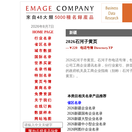
2026年8月7日
HOME PAGE
新疆
行 业 名 录
2026石河子黄页
省 区 名 录
—￥220 电话号簿 Directory.YP
城 市 数 据
国 际 名 录
2026石河子市黄页。石河子市电话号簿，包
世 界 买 家
公司工商企业通讯名录，分行业索引、拼
名 录 书 籍
的政府机关及工商企业指南（别称：石河
特 别 名 录
黄页）。
黄 页 号 簿
展 商 名 录
免 费 资 源
本类目相关名录产品推荐
关 于 我 们
省区名录
在 线 订 购
2026新疆企业名录
数 据 样 本
2026新疆国有企业名录
网 站 地 图
2026新疆大型企业名录
2026新疆中小型企业名录
2026阿图什企业名录