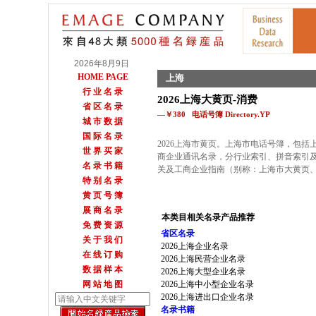
2026年8月9日
HOME PAGE
上海
行 业 名 录
2026上海大黄页-消费
省 区 名 录
—￥380 电话号簿 Directory.YP
城 市 数 据
国 际 名 录
2026上海市黄页。上海市电话号簿，包括上
世 界 买 家
商企业通讯名录，分行业索引、拼音索引
名 录 书 籍
关及工商企业指南（别称：上海市大黄页
特 别 名 录
黄 页 号 簿
展 商 名 录
本类目相关名录产品推荐
免 费 资 源
省区名录
关 于 我 们
2026上海企业名录
在 线 订 购
2026上海民营企业名录
数 据 样 本
2026上海大型企业名录
网 站 地 图
2026上海中小型企业名录
2026上海进出口企业名录
名录书籍