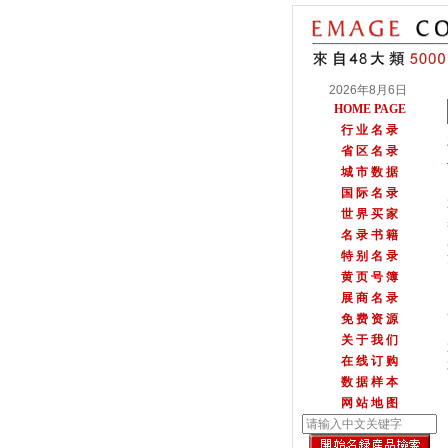
2026年8月6日
HOME PAGE
行 业 名 录
省 区 名 录
城 市 数 据
国 际 名 录
世 界 买 家
名 录 书 籍
特 别 名 录
黄 页 号 簿
展 商 名 录
免 费 资 源
关 于 我 们
在 线 订 购
数 据 样 本
网 站 地 图