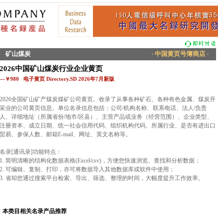
矿山煤炭
· 中国黄页号簿商店 ·
2026中国矿山煤炭行业企业黄页
—￥980 电子黄页 Directory.SD 2026年7月新版
2026全国矿山矿产煤炭煤矿公司黄页。收录了从事各种矿石、各种有色金属、煤炭开
采业的公司黄页信息。单位名录信息包括：公司/机构名称、联系电话、法人/负责
人、详细地址（所属省份/地市/区县）、主营产品或业务（经营范围）、企业类型、
注册资本、成立日期、统一社会信用代码、组织机构代码、所属行业、是否有进出口
贸易、参保人数、邮箱E-mail、网址、英文名称等。
名录[通讯录]功能特点：
1. 简明清晰的结构化数据表格(Excel/csv)，方便您快速浏览、查找和分析数据；
2. 可编辑、复制、打印，亦可将数据导入其他数据库或软件中使用；
3. 省却您通过搜索平台检索、导出、筛选、整理的时间，大幅度提升工作效率。
本类目相关名录产品推荐