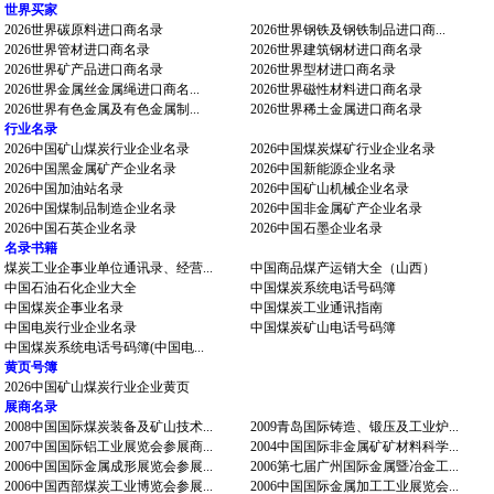
世界买家
2026世界碳原料进口商名录
2026世界钢铁及钢铁制品进口商...
2026世界管材进口商名录
2026世界建筑钢材进口商名录
2026世界矿产品进口商名录
2026世界型材进口商名录
2026世界金属丝金属绳进口商名...
2026世界磁性材料进口商名录
2026世界有色金属及有色金属制...
2026世界稀土金属进口商名录
行业名录
2026中国矿山煤炭行业企业名录
2026中国煤炭煤矿行业企业名录
2026中国黑金属矿产企业名录
2026中国新能源企业名录
2026中国加油站名录
2026中国矿山机械企业名录
2026中国煤制品制造企业名录
2026中国非金属矿产企业名录
2026中国石英企业名录
2026中国石墨企业名录
名录书籍
煤炭工业企事业单位通讯录、经营...
中国商品煤产运销大全（山西）
中国石油石化企业大全
中国煤炭系统电话号码簿
中国煤炭企事业名录
中国煤炭工业通讯指南
中国电炭行业企业名录
中国煤炭矿山电话号码簿
中国煤炭系统电话号码簿(中国电...
黄页号簿
2026中国矿山煤炭行业企业黄页
展商名录
2008中国国际煤炭装备及矿山技术...
2009青岛国际铸造、锻压及工业炉...
2007中国国际铝工业展览会参展商...
2004中国国际非金属矿矿材料科学...
2006中国国际金属成形展览会参展...
2006第七届广州国际金属暨冶金工...
2006中国西部煤炭工业博览会参展...
2006中国国际金属加工工业展览会...