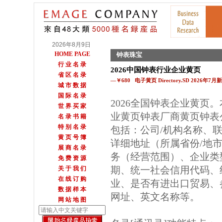
2026年8月9日
HOME PAGE
钟表珠宝
行 业 名 录
2026中国钟表行业企业黄页
省 区 名 录
—￥680 电子黄页 Directory.SD 2026年7月
城 市 数 据
国 际 名 录
2026全国钟表企业黄页
世 界 买 家
业黄页钟表厂商黄页钟表
名 录 书 籍
特 别 名 录
包括：公司/机构名称、
黄 页 号 簿
详细地址（所属省份/地
展 商 名 录
务（经营范围）、企业类
免 费 资 源
期、统一社会信用代码、
关 于 我 们
在 线 订 购
业、是否有进出口贸易、参
数 据 样 本
网址、英文名称等。
网 站 地 图