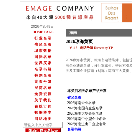
2026年8月9日
HOME PAGE
海南
行 业 名 录
2026琼海黄页
省 区 名 录
—￥115 电话号簿 Directory.YP
城 市 数 据
国 际 名 录
2026琼海市黄页。琼海市电话号簿，包括琼
世 界 买 家
商企业通讯名录，分行业索引、拼音索引
名 录 书 籍
关及工商企业指南（别称：琼海市大黄页
特 别 名 录
黄 页 号 簿
展 商 名 录
本类目相关名录产品推荐
免 费 资 源
省区名录
关 于 我 们
2026海南企业名录
在 线 订 购
2026海南国有企业名录
数 据 样 本
2026海南大型企业名录
网 站 地 图
2026海南中小型企业名录
2026海南进出口企业名录
名录书籍