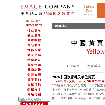
2026年8月7日
HOME PAGE
政府机构
行 业 名 录
省 区 名 录
城 市 数 据
国 际 名 录
世 界 买 家
名 录 书 籍
特 别 名 录
黄 页 号 簿
展 商 名 录
免 费 资 源
2026中国政府机关单位黄页
关 于 我 们
—￥980 电子黄页 Directory.SD 2026年7
在 线 订 购
2026全国政府机关单位黄页。收录了国
数 据 样 本
事机构、办事处等事业性单位通讯联络信息
录信息包括：单位名称、详细地址（行政
网 站 地 图
围）、成立日期、企业类型、注册资本、