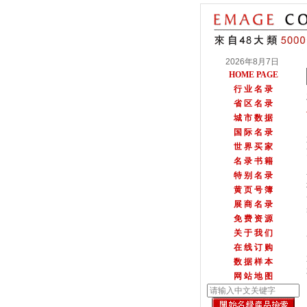
2026年8月7日
HOME PAGE
行 业 名 录
省 区 名 录
城 市 数 据
国 际 名 录
世 界 买 家
名 录 书 籍
特 别 名 录
黄 页 号 簿
展 商 名 录
免 费 资 源
关 于 我 们
在 线 订 购
数 据 样 本
网 站 地 图