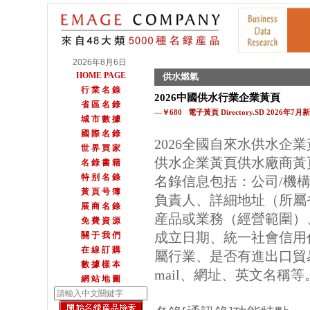
2026年8月6日
HOME PAGE
供水燃氣
行 業 名 錄
2026中國供水行業企業黃頁
省 區 名 錄
—￥680 電子黃頁 Directory.SD 2026年7月
城 市 數 據
國 際 名 錄
2026全國自來水供水企
世 界 買 家
供水企業黃頁供水廠商黃
名 錄 書 籍
特 别 名 錄
名錄信息包括：公司/機
黃 頁 号 簿
負責人、詳細地址（所屬
展 商 名 錄
産品或業務（經營範圍）
免 費 資 源
成立日期、統一社會信用
關 于 我 們
在 線 訂 購
屬行業、是否有進出口貿
數 據 樣 本
mail、網址、英文名稱等
網 站 地 圖