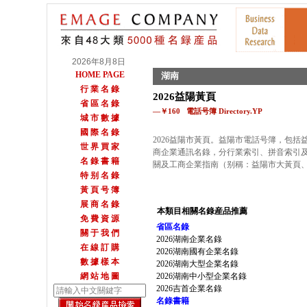
2026年8月8日
HOME PAGE
湖南
行 業 名 錄
2026益陽黃頁
省 區 名 錄
—￥160 電話号簿 Directory.YP
城 市 數 據
國 際 名 錄
2026益陽市黃頁。益陽市電話号簿，包括益
世 界 買 家
商企業通訊名錄，分行業索引、拼音索引
名 錄 書 籍
關及工商企業指南（别稱：益陽市大黃頁
特 别 名 錄
黃 頁 号 簿
展 商 名 錄
本類目相關名錄産品推薦
免 費 資 源
省區名錄
關 于 我 們
2026湖南企業名錄
在 線 訂 購
2026湖南國有企業名錄
數 據 樣 本
2026湖南大型企業名錄
網 站 地 圖
2026湖南中小型企業名錄
2026吉首企業名錄
名錄書籍